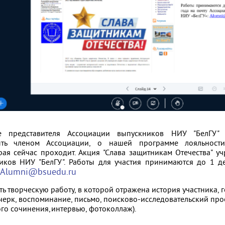
е представителя Ассоциации выпускников НИУ "БелГУ" 
ть членом Ассоциации, о нашей программе лояльност
рая сейчас проходит. Акция "Слава защитникам Отечества" 
иков НИУ "БелГУ". Работы для участия принимаются до 1 д
Alumni@bsuedu.ru
ь творческую работу, в которой отражена история участника, 
черк, воспоминание, письмо, поисково-исследовательский про
ого сочинения,интервью, фотоколлаж).