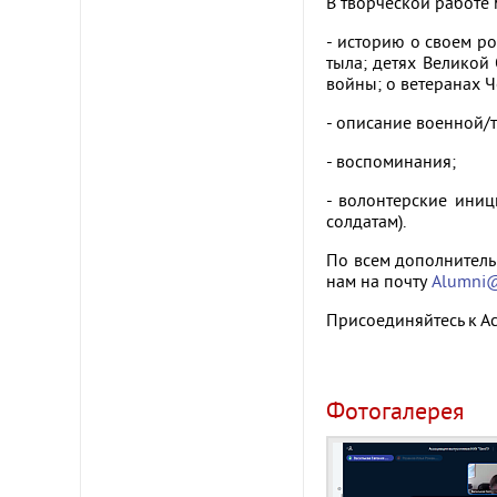
В творческой работе 
- историю о своем р
тыла; детях Великой
войны; о ветеранах 
- описание военной/
- воспоминания;
- волонтерские иниц
солдатам).
По всем дополнитель
нам на почту
Alumni@
Присоединяйтесь к А
Фотогалерея