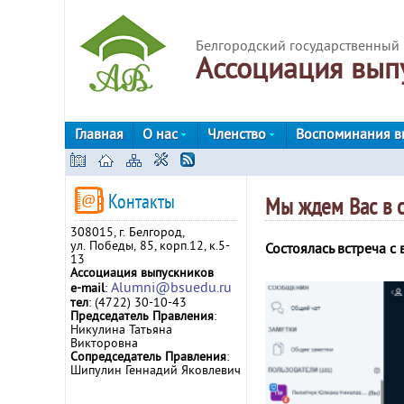
Белгородский государственный 
Ассоциация вып
Главная
О нас
Членство
Воспоминания в
Контакты
Мы ждем Вас в с
308015, г. Белгород,
ул. Победы, 85, корп.12, к.5-
Состоялась встреча 
13
Ассоциация выпускников
Alumni@bsuedu.ru
e-mail
:
тел
: (4722) 30-10-43
Председатель Правления
:
Никулина Татьяна
Викторовна
Сопредседатель Правления
:
Шипулин Геннадий Яковлевич