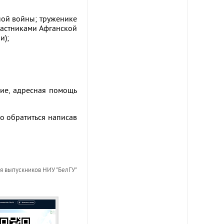
ной войны; труженике
частниками Афганской
и);
ние, адресная помощь
о обратиться написав
я выпускников НИУ "БелГУ"