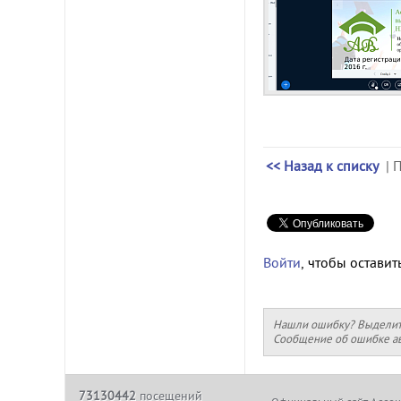
<< Назад к списку
| 
Войти
, чтобы оставит
Нашли ошибку? Выделите 
Сообщение об ошибке ав
73130442
посещений